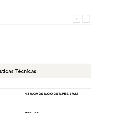
sticas Técnicas
43%CV 30%CO 20%PES 7%LI
875 ± 5%