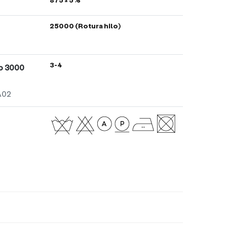
25000 (Rotura hilo)
3-4
to 3000
A02