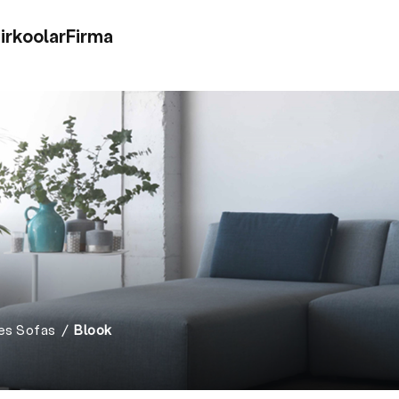
irkoolar
Firma
es Sofas
Blook