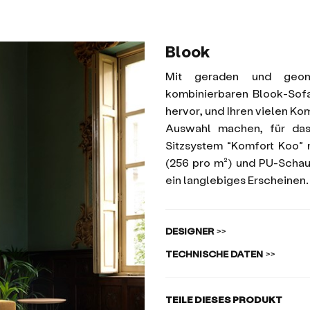
Blook
Mit geraden und geome
kombinierbaren Blook-Sofas
hervor, und Ihren vielen Ko
Auswahl machen, für das
Sitzsystem “Komfort Koo”
(256 pro m²) und PU-Schaum
ein langlebiges Erscheinen.
DESIGNER
>>
TECHNISCHE DATEN
>>
TEILE DIESES PRODUKT