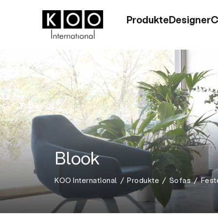
Produkte
Designer
C
Blook
KOO International
Produkte
Sofas
Fest